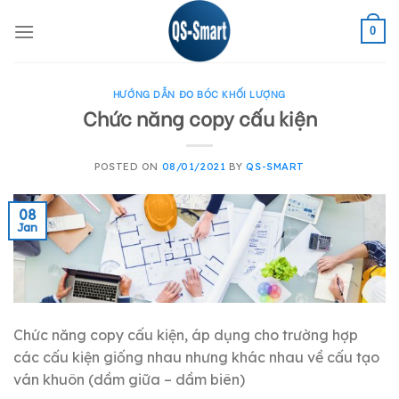
Skip
0
to
content
HƯỚNG DẪN ĐO BÓC KHỐI LƯỢNG
Chức năng copy cấu kiện
POSTED ON
08/01/2021
BY
QS-SMART
08
Jan
Chức năng copy cấu kiện, áp dụng cho trường hợp
các cấu kiện giống nhau nhưng khác nhau về cấu tạo
ván khuôn (dầm giữa – dầm biên)