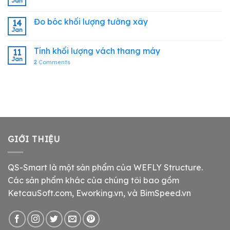
Jan
Đo bóc khối lượng tường xây
14
Jan
Tính khối lượng vách thang máy
11
Jan
2
Comments
GIỚI THIỆU
QS-Smart là một sản phẩm của WEFLY Structure.
Các sản phẩm khác của chúng tôi bao gồm
KetcauSoft.com, Eworking.vn, và BimSpeed.vn