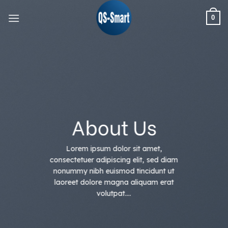
Skip
0
to
content
About Us
Lorem ipsum dolor sit amet,
consectetuer adipiscing elit, sed diam
nonummy nibh euismod tincidunt ut
laoreet dolore magna aliquam erat
volutpat….