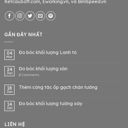
KetcauSoft.com, Eworking.vn, và BimSpeed.vn
GẦN ĐÂY NHẤT
Đo bóc khối lượng Lanh tô
04
Mar
Đo bóc khối lượng sàn
24
Jan
2
Comments
Thêm công tác ốp gạch chân tường
18
Jan
Đo bóc khối lượng tường xây
14
Jan
LIÊN HỆ