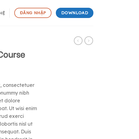
DOWNLOAD
ĐĂNG NHẬP
 HỆ
Course
, consectetuer
nonummy nibh
et dolore
t. Ut wisi enim
rud exerci
obortis nisl ut
sequat. Duis