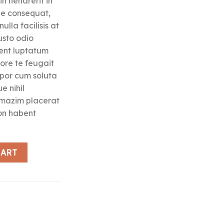
in hendrerit in
tie consequat,
ulla facilisis at
usto odio
sent luptatum
lore te feugait
empor cum soluta
e nihil
 mazim placerat
on habent
ty
CART