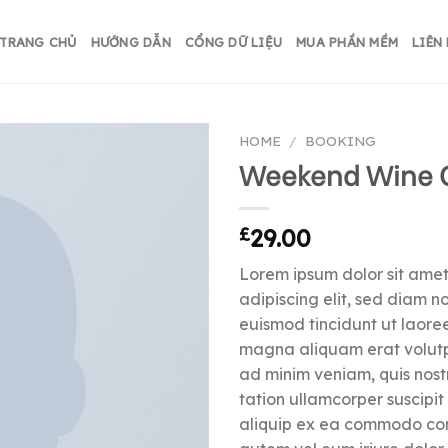
TRANG CHỦ
HƯỚNG DẪN
CỔNG DỮ LIỆU
MUA PHẦN MỀM
LIÊN
HOME
/
BOOKING
Weekend Wine 
£
29.00
Lorem ipsum dolor sit amet
adipiscing elit, sed diam 
euismod tincidunt ut laore
magna aliquam erat volutpa
ad minim veniam, quis nost
tation ullamcorper suscipit l
aliquip ex ea commodo con