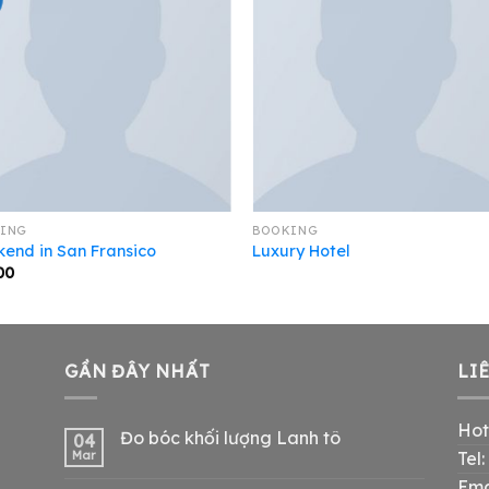
ING
BOOKING
end in San Fransico
Luxury Hotel
00
GẦN ĐÂY NHẤT
LI
Hot
Đo bóc khối lượng Lanh tô
04
Mar
Tel
Ema