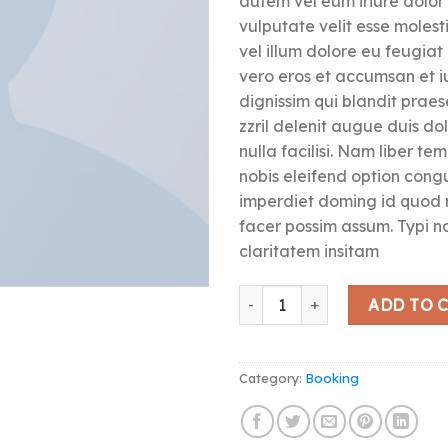
autem vel eum iriure dolor 
vulputate velit esse moles
vel illum dolore eu feugiat n
vero eros et accumsan et i
dignissim qui blandit prae
zzril delenit augue duis do
nulla facilisi. Nam liber t
nobis eleifend option congu
imperdiet doming id quod
facer possim assum. Typi n
claritatem insitam
Weekend Wine Course quanti
ADD TO 
Category:
Booking