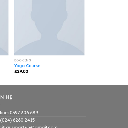
BOOKING
Yoga Course
£
29.00
ÊN HỆ
line: 0397 306 689
: (024) 6260 2415
il: qs.smart.vn@gmail.com