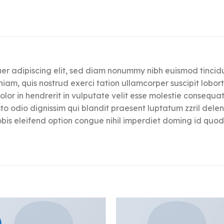
uer adipiscing elit, sed diam nonummy nibh euismod tinci
niam, quis nostrud exerci tation ullamcorper suscipit lobor
lor in hendrerit in vulputate velit esse molestie consequat,
sto odio dignissim qui blandit praesent luptatum zzril dele
nobis eleifend option congue nihil imperdiet doming id qu