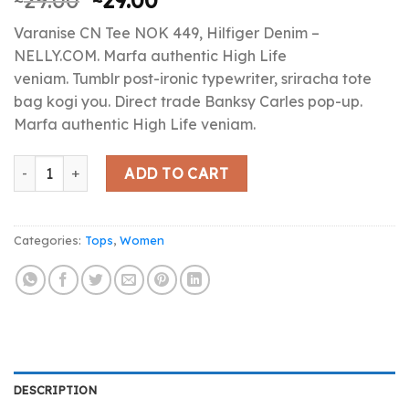
3.50
out
of 5
Varanise CN Tee NOK 449, Hilfiger Denim –
based
on
NELLY.COM. Marfa authentic High Life
customer
veniam. Tumblr post-ironic typewriter, sriracha tote
ratings
bag kogi you. Direct trade Banksy Carles pop-up.
Marfa authentic High Life veniam.
Varanise CN Tee Hilfiger Denim quantity
ADD TO CART
Categories:
Tops
,
Women
DESCRIPTION