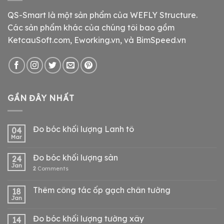
QS-Smart là một sản phẩm của WEFLY Structure.
Các sản phẩm khác của chúng tôi bao gồm
KetcauSoft.com, Eworking.vn, và BimSpeed.vn
GẦN ĐÂY NHẤT
Đo bóc khối lượng Lanh tô
04
Mar
Đo bóc khối lượng sàn
24
Jan
2
Comments
Thêm công tác ốp gạch chân tường
18
Jan
Đo bóc khối lượng tường xây
14