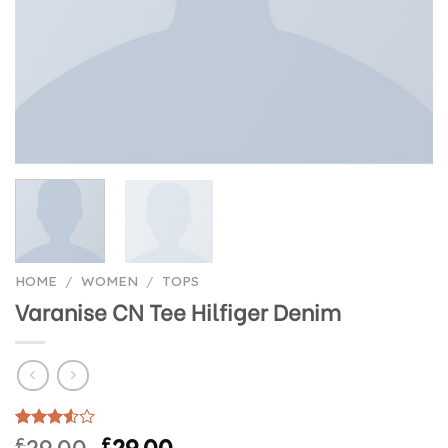
HOME
/
WOMEN
/
TOPS
Varanise CN Tee Hilfiger Denim
Rated
2
£
29.00
£
29.00