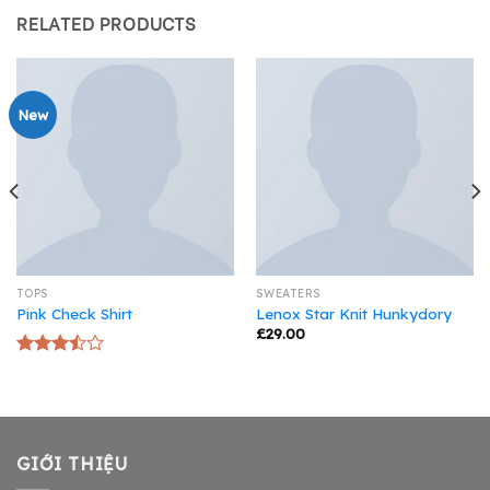
RELATED PRODUCTS
New
TOPS
SWEATERS
Pink Check Shirt
Lenox Star Knit Hunkydory
£
29.00
Rated
3.50
out
of 5
GIỚI THIỆU