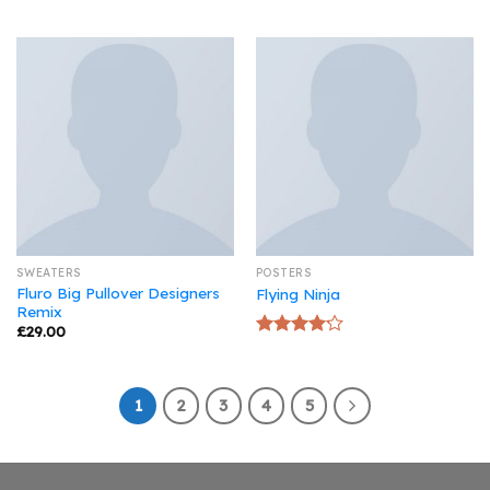
SWEATERS
POSTERS
Fluro Big Pullover Designers
Flying Ninja
Remix
£
29.00
Rated
4.17
out
of 5
1
2
3
4
5