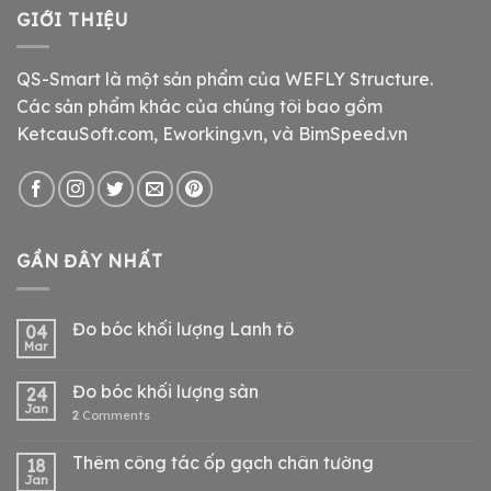
GIỚI THIỆU
QS-Smart là một sản phẩm của WEFLY Structure.
Các sản phẩm khác của chúng tôi bao gồm
KetcauSoft.com, Eworking.vn, và BimSpeed.vn
GẦN ĐÂY NHẤT
Đo bóc khối lượng Lanh tô
04
Mar
Đo bóc khối lượng sàn
24
Jan
2
Comments
Thêm công tác ốp gạch chân tường
18
Jan