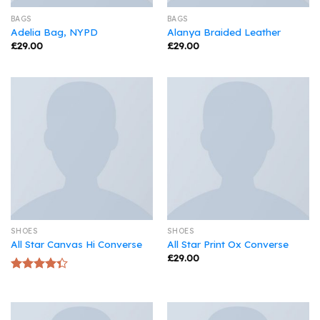
BAGS
BAGS
Adelia Bag, NYPD
Alanya Braided Leather
£
29.00
£
29.00
SHOES
SHOES
All Star Canvas Hi Converse
All Star Print Ox Converse
£
29.00
Rated
4.33
out
of 5