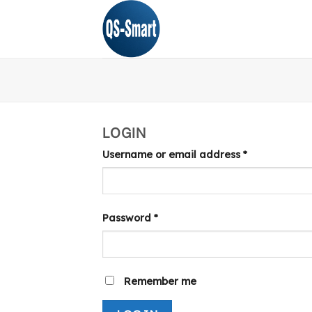
Skip
to
content
LOGIN
Username or email address
*
Password
*
Remember me