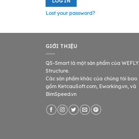
LOG IN
Lost your password?
GIỚI THIỆU
QS-Smart là một sản phẩm của WEFLY
Structure.
Các sản phẩm khác của chúng tôi bao
gồm KetcauSoft.com, Eworking.vn, và
BimSpeed.vn