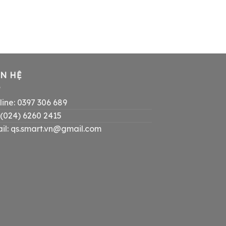
ÊN HỆ
line: 0397 306 689
: (024) 6260 2415
il: qs.smart.vn@gmail.com