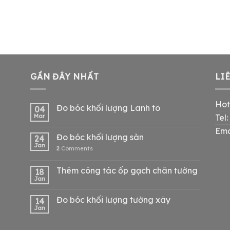
GẦN ĐÂY NHẤT
LI
Hot
Đo bóc khối lượng Lanh tô
04
Mar
Tel
Ema
Đo bóc khối lượng sàn
24
Jan
2
Comments
Thêm công tác ốp gạch chân tường
18
Jan
Đo bóc khối lượng tường xây
14
Jan